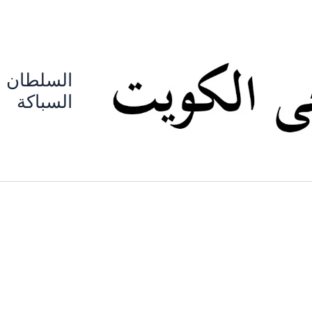
السلطان 
السباكة